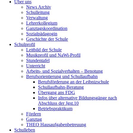
Über uns
News Archiv
Schulleitung
Verwaltung
Lehrerkollegium
Ganztagskoordination
Sozialpädagogin
Geschichte der Schule
Schulprofil
Leitbild der Schule
Musikprofil und NaWi-Profil
Stundentafel
Unterricht
Arbeits- und Sozialverhalten – Benotung
Berufsorientierung und Schullaufbahn
Berufsförderung an der Leibnizschule
Schullaufbahn-Beratung
Übergang ans FDG
Infos über alternative Bildungsgänge nach
Abschluss der Jgst.10
Betriebspraktikum
Fördern
Ganztag
THEO Hausaufgabenbetreuung
Schulleben