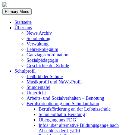
Skip
to
Primary Menu
content
Startseite
Über uns
News Archiv
Schulleitung
Verwaltung
Lehrerkollegium
Ganztagskoordination
Sozialpädagogin
Geschichte der Schule
Schulprofil
Leitbild der Schule
Musikprofil und NaWi-Profil
Stundentafel
Unterricht
Arbeits- und Sozialverhalten – Benotung
Berufsorientierung und Schullaufbahn
Berufsförderung an der Leibnizschule
Schullaufbahn-Beratung
Übergang ans FDG
Infos über alternative Bildungsgänge nach
Abschluss der Jgst.10