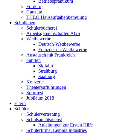
Betriebspraktikum
Fördern
Ganztag
THEO Hausaufgabenbetreuung
Schulleben
Schülerbücherei
Arbeitsgemeinschaften AGS
Wettbewerbe
Deutsch-Wettbewerbe
Französisch-Wettbewerbe
Austausch mit Frankreich
Fahrten
Skifahrt
Straßburg
Saalburg
Konzerte
Theateraufführungen
Sportfest
Jubiläum 2018
Eltern
Schüler
Schülervertretung
Schulsanitätsdienst
Anleitungen zur Ersten Hilfe
Schülerfirma: Leibniz Industries