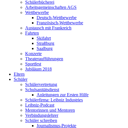
Schülerbücherei
Arbeitsgemeinschaften AGS
Wettbewerbe
Deutsch-Wettbewerbe
Französisch-Wettbewerbe
Austausch mit Frankreich
Fahrten
Skifahrt
Straßburg
Saalburg
Konzerte
Theateraufführungen
Sportfest
Jubiläum 2018
Eltern
Schüler
Schülervertretung
Schulsanitätsdienst
Anleitungen zur Ersten Hilfe
Schülerfirma: Leibniz Industries
Leibniz-Podcast
Mentorinnen und Mentoren
Verbindungslehrer
Schüler schreiben
Journalismus-Projekte