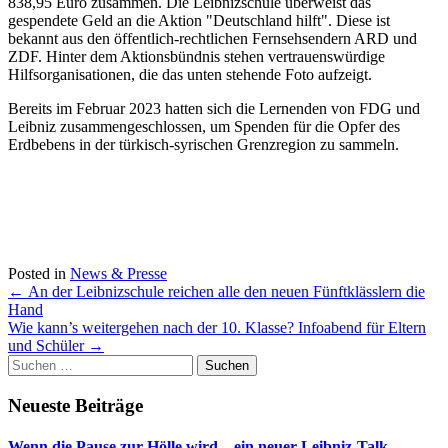
838,95 Euro zusammen. Die Leibnizschule überweist das
gespendete Geld an die Aktion "Deutschland hilft". Diese ist
bekannt aus den öffentlich-rechtlichen Fernsehsendern ARD und
ZDF. Hinter dem Aktionsbündnis stehen vertrauenswürdige
Hilfsorganisationen, die das unten stehende Foto aufzeigt.
Bereits im Februar 2023 hatten sich die Lernenden von FDG und
Leibniz zusammengeschlossen, um Spenden für die Opfer des
Erdbebens in der türkisch-syrischen Grenzregion zu sammeln.
Posted in
News & Presse
Post
←
An der Leibnizschule reichen alle den neuen Fünftklässlern die
Hand
navigation
Wie kann’s weitergehen nach der 10. Klasse? Infoabend für Eltern
und Schüler
→
Suchen
nach:
Neueste Beiträge
Wenn die Pause zur Hölle wird – ein neuer Leibniz-Talk