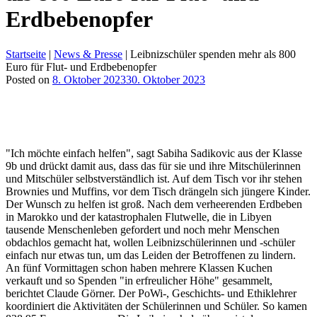
Erdbebenopfer
Startseite
|
News & Presse
|
Leibnizschüler spenden mehr als 800
Euro für Flut- und Erdbebenopfer
Posted on
8. Oktober 2023
30. Oktober 2023
"Ich möchte einfach helfen", sagt Sabiha Sadikovic aus der Klasse
9b und drückt damit aus, dass das für sie und ihre Mitschülerinnen
und Mitschüler selbstverständlich ist. Auf dem Tisch vor ihr stehen
Brownies und Muffins, vor dem Tisch drängeln sich jüngere Kinder.
Der Wunsch zu helfen ist groß. Nach dem verheerenden Erdbeben
in Marokko und der katastrophalen Flutwelle, die in Libyen
tausende Menschenleben gefordert und noch mehr Menschen
obdachlos gemacht hat, wollen Leibnizschülerinnen und -schüler
einfach nur etwas tun, um das Leiden der Betroffenen zu lindern.
An fünf Vormittagen schon haben mehrere Klassen Kuchen
verkauft und so Spenden "in erfreulicher Höhe" gesammelt,
berichtet Claude Görner. Der PoWi-, Geschichts- und Ethiklehrer
koordiniert die Aktivitäten der Schülerinnen und Schüler. So kamen