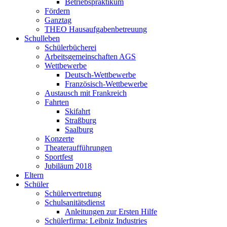
Betriebspraktikum
Fördern
Ganztag
THEO Hausaufgabenbetreuung
Schulleben
Schülerbücherei
Arbeitsgemeinschaften AGS
Wettbewerbe
Deutsch-Wettbewerbe
Französisch-Wettbewerbe
Austausch mit Frankreich
Fahrten
Skifahrt
Straßburg
Saalburg
Konzerte
Theateraufführungen
Sportfest
Jubiläum 2018
Eltern
Schüler
Schülervertretung
Schulsanitätsdienst
Anleitungen zur Ersten Hilfe
Schülerfirma: Leibniz Industries