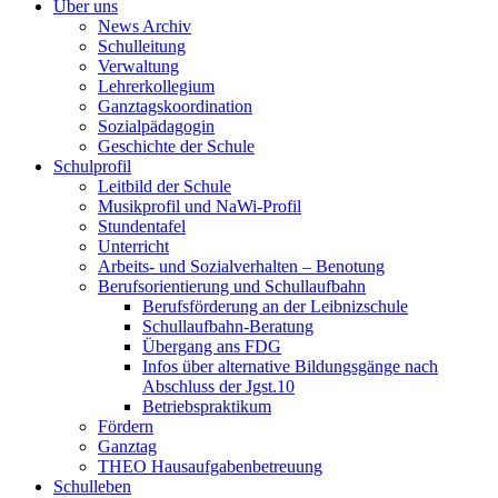
Über uns
News Archiv
Schulleitung
Verwaltung
Lehrerkollegium
Ganztagskoordination
Sozialpädagogin
Geschichte der Schule
Schulprofil
Leitbild der Schule
Musikprofil und NaWi-Profil
Stundentafel
Unterricht
Arbeits- und Sozialverhalten – Benotung
Berufsorientierung und Schullaufbahn
Berufsförderung an der Leibnizschule
Schullaufbahn-Beratung
Übergang ans FDG
Infos über alternative Bildungsgänge nach
Abschluss der Jgst.10
Betriebspraktikum
Fördern
Ganztag
THEO Hausaufgabenbetreuung
Schulleben