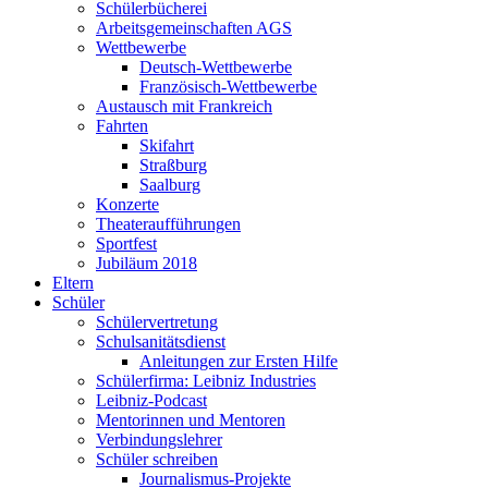
Schülerbücherei
Arbeitsgemeinschaften AGS
Wettbewerbe
Deutsch-Wettbewerbe
Französisch-Wettbewerbe
Austausch mit Frankreich
Fahrten
Skifahrt
Straßburg
Saalburg
Konzerte
Theateraufführungen
Sportfest
Jubiläum 2018
Eltern
Schüler
Schülervertretung
Schulsanitätsdienst
Anleitungen zur Ersten Hilfe
Schülerfirma: Leibniz Industries
Leibniz-Podcast
Mentorinnen und Mentoren
Verbindungslehrer
Schüler schreiben
Journalismus-Projekte