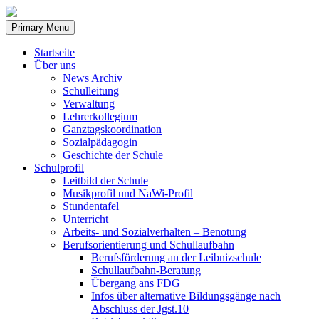
Skip
to
Primary Menu
content
Startseite
Über uns
News Archiv
Schulleitung
Verwaltung
Lehrerkollegium
Ganztagskoordination
Sozialpädagogin
Geschichte der Schule
Schulprofil
Leitbild der Schule
Musikprofil und NaWi-Profil
Stundentafel
Unterricht
Arbeits- und Sozialverhalten – Benotung
Berufsorientierung und Schullaufbahn
Berufsförderung an der Leibnizschule
Schullaufbahn-Beratung
Übergang ans FDG
Infos über alternative Bildungsgänge nach
Abschluss der Jgst.10