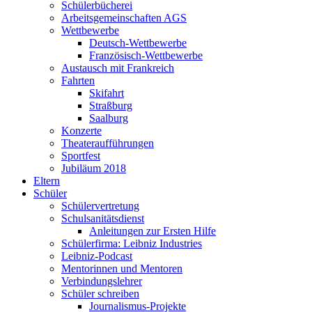
Schülerbücherei
Arbeitsgemeinschaften AGS
Wettbewerbe
Deutsch-Wettbewerbe
Französisch-Wettbewerbe
Austausch mit Frankreich
Fahrten
Skifahrt
Straßburg
Saalburg
Konzerte
Theateraufführungen
Sportfest
Jubiläum 2018
Eltern
Schüler
Schülervertretung
Schulsanitätsdienst
Anleitungen zur Ersten Hilfe
Schülerfirma: Leibniz Industries
Leibniz-Podcast
Mentorinnen und Mentoren
Verbindungslehrer
Schüler schreiben
Journalismus-Projekte