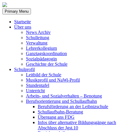
Skip
to
Primary Menu
content
Startseite
Über uns
News Archiv
Schulleitung
Verwaltung
Lehrerkollegium
Ganztagskoordination
Sozialpädagogin
Geschichte der Schule
Schulprofil
Leitbild der Schule
Musikprofil und NaWi-Profil
Stundentafel
Unterricht
Arbeits- und Sozialverhalten – Benotung
Berufsorientierung und Schullaufbahn
Berufsförderung an der Leibnizschule
Schullaufbahn-Beratung
Übergang ans FDG
Infos über alternative Bildungsgänge nach
Abschluss der Jgst.10