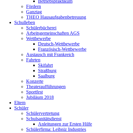
Betriebspraktikum
Fördern
Ganztag
THEO Hausaufgabenbetreuung
Schulleben
Schülerbücherei
Arbeitsgemeinschaften AGS
Wettbewerbe
Deutsch-Wettbewerbe
Französisch-Wettbewerbe
Austausch mit Frankreich
Fahrten
Skifahrt
Straßburg
Saalburg
Konzerte
Theateraufführungen
Sportfest
Jubiläum 2018
Eltern
Schüler
Schülervertretung
Schulsanitätsdienst
Anleitungen zur Ersten Hilfe
Schülerfirma: Leibniz Industries