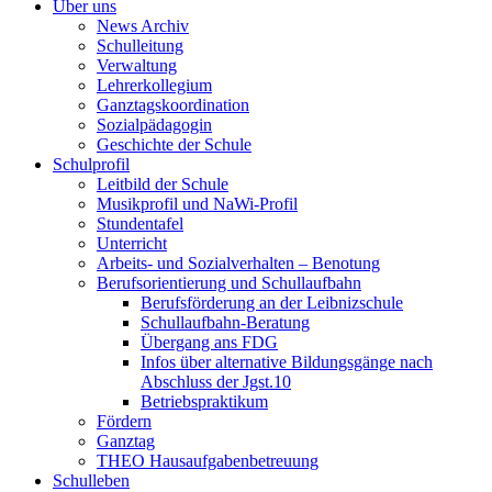
Über uns
News Archiv
Schulleitung
Verwaltung
Lehrerkollegium
Ganztagskoordination
Sozialpädagogin
Geschichte der Schule
Schulprofil
Leitbild der Schule
Musikprofil und NaWi-Profil
Stundentafel
Unterricht
Arbeits- und Sozialverhalten – Benotung
Berufsorientierung und Schullaufbahn
Berufsförderung an der Leibnizschule
Schullaufbahn-Beratung
Übergang ans FDG
Infos über alternative Bildungsgänge nach
Abschluss der Jgst.10
Betriebspraktikum
Fördern
Ganztag
THEO Hausaufgabenbetreuung
Schulleben