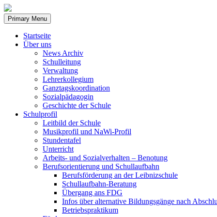
Skip
to
Primary Menu
content
Startseite
Über uns
News Archiv
Schulleitung
Verwaltung
Lehrerkollegium
Ganztagskoordination
Sozialpädagogin
Geschichte der Schule
Schulprofil
Leitbild der Schule
Musikprofil und NaWi-Profil
Stundentafel
Unterricht
Arbeits- und Sozialverhalten – Benotung
Berufsorientierung und Schullaufbahn
Berufsförderung an der Leibnizschule
Schullaufbahn-Beratung
Übergang ans FDG
Infos über alternative Bildungsgänge nach Abschlu
Betriebspraktikum