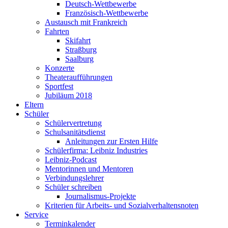
Deutsch-Wettbewerbe
Französisch-Wettbewerbe
Austausch mit Frankreich
Fahrten
Skifahrt
Straßburg
Saalburg
Konzerte
Theateraufführungen
Sportfest
Jubiläum 2018
Eltern
Schüler
Schülervertretung
Schulsanitätsdienst
Anleitungen zur Ersten Hilfe
Schülerfirma: Leibniz Industries
Leibniz-Podcast
Mentorinnen und Mentoren
Verbindungslehrer
Schüler schreiben
Journalismus-Projekte
Kriterien für Arbeits- und Sozialverhaltensnoten
Service
Terminkalender