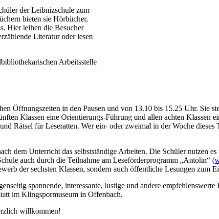
hüler der Leibnizschule zum
chern bieten sie Hörbücher,
s. Hier leihen die Besucher
erzählende Literatur oder lesen
ibliothekarischen Arbeitsstelle
lichen Öffnungszeiten in den Pausen und von 13.10 bis 15.25 Uhr. Sie s
fünften Klassen eine Orientierungs-Führung und allen achten Klassen 
und Rätsel für Leseratten. Wer ein- oder zweimal in der Woche dieses T
h dem Unterricht das selbstständige Arbeiten. Die Schüler nutzen es fü
ie Schule auch durch die Teilnahme am Leseförderprogramm „Antolin“
(
w
bewerb der sechsten Klassen, sondern auch öffentliche Lesungen zum Ei
 gegenseitig spannende, interessante, lustige und andere empfehlenswer
statt im Klingspormuseum in Offenbach.
erzlich willkommen!