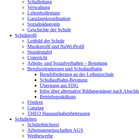
Schulleitung
Verwaltung
Lehrerkollegium
Ganztagskoordination
Sozialpädagogin
Geschichte der Schule
Schulprofil
Leitbild der Schule
Musikprofil und NaWi-Profil
Stundentafel
Unterricht
Arbeits- und Sozialverhalten – Benotung
Berufsorientierung und Schullaufbahn
Berufsförderung an der Leibnizschule
Schullaufbahn-Beratung
Übergang ans FDG
Infos über alternative Bildungsgänge nach Abschlu
Betriebspraktikum
Fördern
Ganztag
THEO Hausaufgabenbetreuung
Schulleben
Schülerbücherei
Arbeitsgemeinschaften AGS
Wettbewerbe