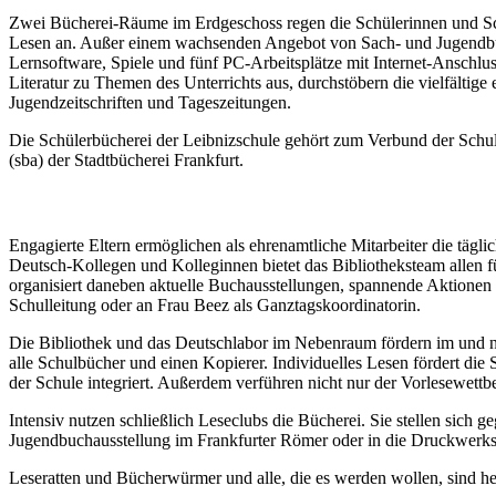
Zwei Bücherei-Räume im Erdgeschoss regen die Schülerinnen und Sc
Lesen an. Außer einem wachsenden Angebot von Sach- und Jugendbü
Lernsoftware, Spiele und fünf PC-Arbeitsplätze mit Internet-Anschlus
Literatur zu Themen des Unterrichts aus, durchstöbern die vielfältige 
Jugendzeitschriften und Tageszeitungen.
Die Schülerbücherei der Leibnizschule gehört zum Verbund der Schulb
(sba) der Stadtbücherei Frankfurt.
Engagierte Eltern ermöglichen als ehrenamtliche Mitarbeiter die täg
Deutsch-Kollegen und Kolleginnen bietet das Bibliotheksteam allen 
organisiert daneben aktuelle Buchausstellungen, spannende Aktionen 
Schulleitung oder an Frau Beez als Ganztagskoordinatorin.
Die Bibliothek und das Deutschlabor im Nebenraum fördern im und nac
alle Schulbücher und einen Kopierer. Individuelles Lesen fördert d
der Schule integriert. Außerdem verführen nicht nur der Vorlesewett
Intensiv nutzen schließlich Leseclubs die Bücherei. Sie stellen sich
Jugendbuchausstellung im Frankfurter Römer oder in die Druckwerk
Leseratten und Bücherwürmer und alle, die es werden wollen, sind h