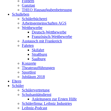
Fördern
Ganztag
THEO Hausaufgabenbetreuung
Schulleben
Schülerbücherei
Arbeitsgemeinschaften AGS
Wettbewerbe
Deutsch-Wettbewerbe
Französisch-Wettbewerbe
Austausch mit Frankreich
Fahrten
Skifahrt
Straßburg
Saalburg
Konzerte
Theateraufführungen
Sportfest
Jubiläum 2018
Eltern
Schüler
Schülervertretung
Schulsanitätsdienst
Anleitungen zur Ersten Hilfe
Schülerfirma: Leibniz Industries
Leibniz-Podcast