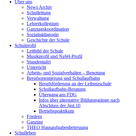
Über uns
News Archiv
Schulleitung
Verwaltung
Lehrerkollegium
Ganztagskoordination
Sozialpädagogin
Geschichte der Schule
Schulprofil
Leitbild der Schule
Musikprofil und NaWi-Profil
Stundentafel
Unterricht
Arbeits- und Sozialverhalten – Benotung
Berufsorientierung und Schullaufbahn
Berufsförderung an der Leibnizschule
Schullaufbahn-Beratung
Übergang ans FDG
Infos über alternative Bildungsgänge nach
Abschluss der Jgst.10
Betriebspraktikum
Fördern
Ganztag
THEO Hausaufgabenbetreuung
Schulleben