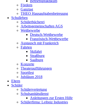
Betriebspraktikum
Fördern
Ganztag
THEO Hausaufgabenbetreuung
Schulleben
Schülerbücherei
Arbeitsgemeinschaften AGS
Wettbewerbe
Deutsch-Wettbewerbe
Französisch-Wettbewerbe
Austausch mit Frankreich
Fahrten
Skifahrt
Straßburg
Saalburg
Konzerte
Theateraufführungen
Sportfest
Jubiläum 2018
Eltern
Schüler
Schülervertretung
Schulsanitätsdienst
Anleitungen zur Ersten Hilfe
Schülerfirma: Leibniz Industries