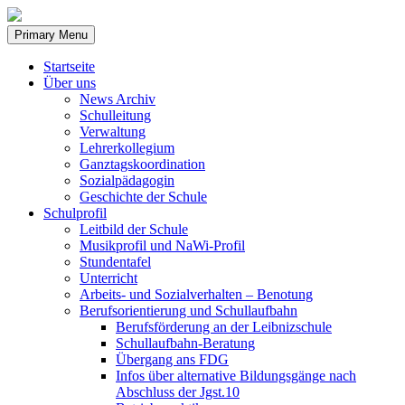
Skip
to
Primary Menu
content
Startseite
Über uns
News Archiv
Schulleitung
Verwaltung
Lehrerkollegium
Ganztagskoordination
Sozialpädagogin
Geschichte der Schule
Schulprofil
Leitbild der Schule
Musikprofil und NaWi-Profil
Stundentafel
Unterricht
Arbeits- und Sozialverhalten – Benotung
Berufsorientierung und Schullaufbahn
Berufsförderung an der Leibnizschule
Schullaufbahn-Beratung
Übergang ans FDG
Infos über alternative Bildungsgänge nach
Abschluss der Jgst.10