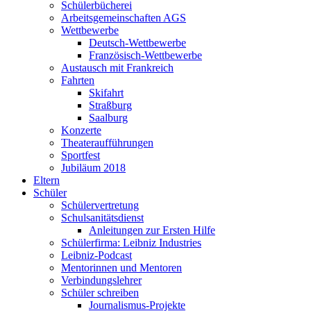
Schülerbücherei
Arbeitsgemeinschaften AGS
Wettbewerbe
Deutsch-Wettbewerbe
Französisch-Wettbewerbe
Austausch mit Frankreich
Fahrten
Skifahrt
Straßburg
Saalburg
Konzerte
Theateraufführungen
Sportfest
Jubiläum 2018
Eltern
Schüler
Schülervertretung
Schulsanitätsdienst
Anleitungen zur Ersten Hilfe
Schülerfirma: Leibniz Industries
Leibniz-Podcast
Mentorinnen und Mentoren
Verbindungslehrer
Schüler schreiben
Journalismus-Projekte