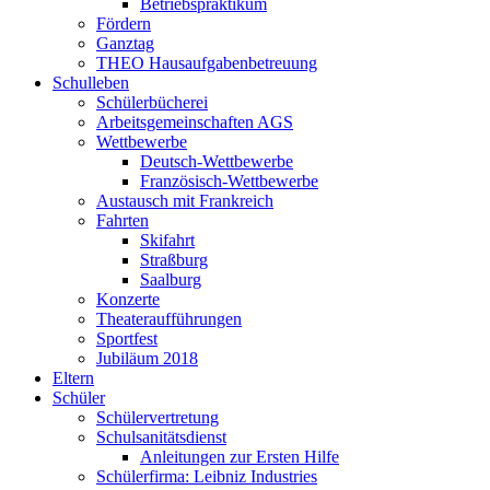
Betriebspraktikum
Fördern
Ganztag
THEO Hausaufgabenbetreuung
Schulleben
Schülerbücherei
Arbeitsgemeinschaften AGS
Wettbewerbe
Deutsch-Wettbewerbe
Französisch-Wettbewerbe
Austausch mit Frankreich
Fahrten
Skifahrt
Straßburg
Saalburg
Konzerte
Theateraufführungen
Sportfest
Jubiläum 2018
Eltern
Schüler
Schülervertretung
Schulsanitätsdienst
Anleitungen zur Ersten Hilfe
Schülerfirma: Leibniz Industries