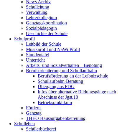
News Archiv
Schulleitung
Verwaltung
Lehrerkollegium
Ganztagskoordination
Sozialpädagogin
Geschichte der Schule
Schulprofil
Leitbild der Schule
Musikprofil und NaWi-Profil
Stundentafel
Unterricht
Arbeits- und Sozialverhalten – Benotung
Berufsorientierung und Schullaufbahn
Berufsförderung an der Leibnizschule
Schullaufbahn-Beratung
Übergang ans FDG
Infos über alternative Bildungsgänge nach
Abschluss der Jgst.10
Betriebspraktikum
Fördern
Ganztag
THEO Hausaufgabenbetreuung
Schulleben
Schülerbücherei