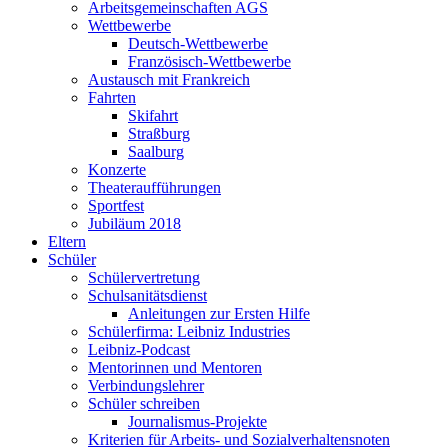
Arbeitsgemeinschaften AGS
Wettbewerbe
Deutsch-Wettbewerbe
Französisch-Wettbewerbe
Austausch mit Frankreich
Fahrten
Skifahrt
Straßburg
Saalburg
Konzerte
Theateraufführungen
Sportfest
Jubiläum 2018
Eltern
Schüler
Schülervertretung
Schulsanitätsdienst
Anleitungen zur Ersten Hilfe
Schülerfirma: Leibniz Industries
Leibniz-Podcast
Mentorinnen und Mentoren
Verbindungslehrer
Schüler schreiben
Journalismus-Projekte
Kriterien für Arbeits- und Sozialverhaltensnoten