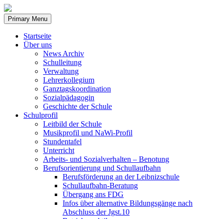
Skip
to
Primary Menu
content
Startseite
Über uns
News Archiv
Schulleitung
Verwaltung
Lehrerkollegium
Ganztagskoordination
Sozialpädagogin
Geschichte der Schule
Schulprofil
Leitbild der Schule
Musikprofil und NaWi-Profil
Stundentafel
Unterricht
Arbeits- und Sozialverhalten – Benotung
Berufsorientierung und Schullaufbahn
Berufsförderung an der Leibnizschule
Schullaufbahn-Beratung
Übergang ans FDG
Infos über alternative Bildungsgänge nach
Abschluss der Jgst.10