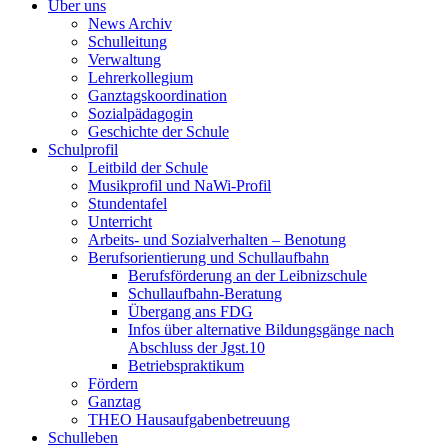
Über uns
News Archiv
Schulleitung
Verwaltung
Lehrerkollegium
Ganztagskoordination
Sozialpädagogin
Geschichte der Schule
Schulprofil
Leitbild der Schule
Musikprofil und NaWi-Profil
Stundentafel
Unterricht
Arbeits- und Sozialverhalten – Benotung
Berufsorientierung und Schullaufbahn
Berufsförderung an der Leibnizschule
Schullaufbahn-Beratung
Übergang ans FDG
Infos über alternative Bildungsgänge nach
Abschluss der Jgst.10
Betriebspraktikum
Fördern
Ganztag
THEO Hausaufgabenbetreuung
Schulleben