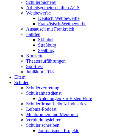
Schülerbücherei
Arbeitsgemeinschaften AGS
Wettbewerbe
Deutsch-Wettbewerbe
Französisch-Wettbewerbe
Austausch mit Frankreich
Fahrten
Skifahrt
Straßburg
Saalburg
Konzerte
Theateraufführungen
Sportfest
Jubiläum 2018
Eltern
Schüler
Schülervertretung
Schulsanitätsdienst
Anleitungen zur Ersten Hilfe
Schülerfirma: Leibniz Industries
Leibniz-Podcast
Mentorinnen und Mentoren
Verbindungslehrer
Schüler schreiben
Journalismus-Projekte