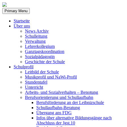
Skip
to
Primary Menu
content
Startseite
Über uns
News Archiv
Schulleitung
Verwaltung
Lehrerkollegium
Ganztagskoordination
Sozialpädagogin
Geschichte der Schule
Schulprofil
Leitbild der Schule
Musikprofil und NaWi-Profil
Stundentafel
Unterricht
Arbeits- und Sozialverhalten – Benotung
Berufsorientierung und Schullaufbahn
Berufsförderung an der Leibnizschule
Schullaufbahn-Beratung
Übergang ans FDG
Infos über alternative Bildungsgänge nach
Abschluss der Jgst.10