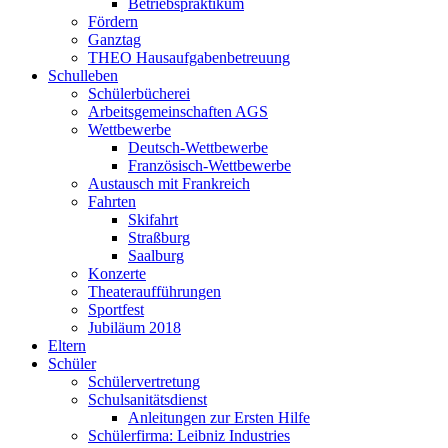
Betriebspraktikum
Fördern
Ganztag
THEO Hausaufgabenbetreuung
Schulleben
Schülerbücherei
Arbeitsgemeinschaften AGS
Wettbewerbe
Deutsch-Wettbewerbe
Französisch-Wettbewerbe
Austausch mit Frankreich
Fahrten
Skifahrt
Straßburg
Saalburg
Konzerte
Theateraufführungen
Sportfest
Jubiläum 2018
Eltern
Schüler
Schülervertretung
Schulsanitätsdienst
Anleitungen zur Ersten Hilfe
Schülerfirma: Leibniz Industries