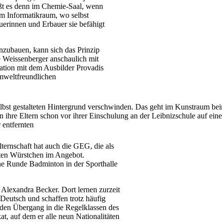
eißt es denn im Chemie-Saal, wenn
m Informatikraum, wo selbst
erinnen und Erbauer sie befähigt
zubauen, kann sich das Prinzip
 Weissenberger anschaulich mit
ation mit dem Ausbilder Provadis
mweltfreundlichen
lbst gestalteten Hintergrund verschwinden. Das geht im Kunstraum be
 ihre Eltern schon vor ihrer Einschulung an der Leibnizschule auf ei
 entfernten
ternschaft hat auch die GEG, die als
rten Würstchen im Angebot.
ine Runde Badminton in der Sporthalle
n Alexandra Becker. Dort lernen zurzeit
Deutsch und schaffen trotz häufig
den Übergang in die Regelklassen des
t, auf dem er alle neun Nationalitäten