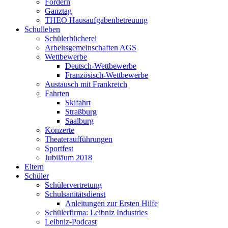
Fördern
Ganztag
THEO Hausaufgabenbetreuung
Schulleben
Schülerbücherei
Arbeitsgemeinschaften AGS
Wettbewerbe
Deutsch-Wettbewerbe
Französisch-Wettbewerbe
Austausch mit Frankreich
Fahrten
Skifahrt
Straßburg
Saalburg
Konzerte
Theateraufführungen
Sportfest
Jubiläum 2018
Eltern
Schüler
Schülervertretung
Schulsanitätsdienst
Anleitungen zur Ersten Hilfe
Schülerfirma: Leibniz Industries
Leibniz-Podcast