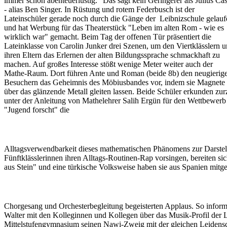
immer schon abenteuerlustig." Das sagt kein Geringerer als Julius Cä
- alias Ben Singer. In Rüstung und rotem Federbusch ist der
Lateinschüler gerade noch durch die Gänge der Leibnizschule gelauf
und hat Werbung für das Theaterstück "Leben im alten Rom - wie es
wirklich war" gemacht. Beim Tag der offenen Tür präsentiert die
Lateinklasse von Carolin Junker drei Szenen, um den Viertklässlern 
ihren Eltern das Erlernen der alten Bildungssprache schmackhaft zu
machen. Auf großes Interesse stößt wenige Meter weiter auch der
Mathe-Raum. Dort führen Ante und Roman (beide 8b) den neugierig
Besuchern das Geheimnis des Möbiusbandes vor, indem sie Magnete
über das glänzende Metall gleiten lassen. Beide Schüler erkunden zurz
unter der Anleitung von Mathelehrer Salih Ergün für den Wettbewerb
"Jugend forscht" die
Alltagsverwendbarkeit dieses mathematischen Phänomens zur Darstel
Fünftklässlerinnen ihren Alltags-Routinen-Rap vorsingen, bereiten s
aus Stein" und eine türkische Volksweise haben sie aus Spanien mitge
Chorgesang und Orchesterbegleitung begeisterten Applaus. So informi
Walter mit den Kolleginnen und Kollegen über das Musik-Profil der 
Mittelstufengymnasium seinen Nawi-Zweig mit der gleichen Leidenscha