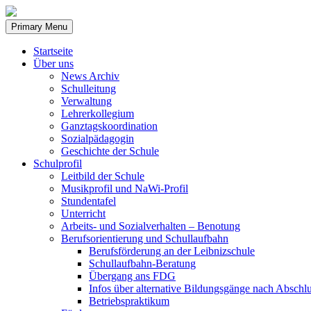
Skip
to
Primary Menu
content
Startseite
Über uns
News Archiv
Schulleitung
Verwaltung
Lehrerkollegium
Ganztagskoordination
Sozialpädagogin
Geschichte der Schule
Schulprofil
Leitbild der Schule
Musikprofil und NaWi-Profil
Stundentafel
Unterricht
Arbeits- und Sozialverhalten – Benotung
Berufsorientierung und Schullaufbahn
Berufsförderung an der Leibnizschule
Schullaufbahn-Beratung
Übergang ans FDG
Infos über alternative Bildungsgänge nach Abschlu
Betriebspraktikum