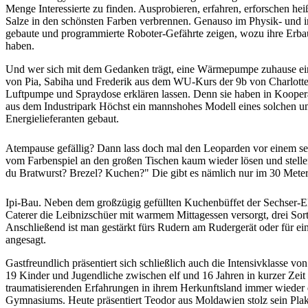
Menge Interessierte zu finden. Ausprobieren, erfahren, erforschen h
Salze in den schönsten Farben verbrennen. Genauso im Physik- und i
gebaute und programmierte Roboter-Gefährte zeigen, wozu ihre Erbau
haben.
Und wer sich mit dem Gedanken trägt, eine Wärmepumpe zuhause ein
von Pia, Sabiha und Frederik aus dem WU-Kurs der 9b von Charlotte
Luftpumpe und Spraydose erklären lassen. Denn sie haben in Kooper
aus dem Industripark Höchst ein mannshohes Modell eines solchen u
Energielieferanten gebaut.
Atempause gefällig? Dann lass doch mal den Leoparden vor einem se
vom Farbenspiel an den großen Tischen kaum wieder lösen und stellen
du Bratwurst? Brezel? Kuchen?" Die gibt es nämlich nur im 30 Meter
Ipi-Bau. Neben dem großzügig gefüllten Kuchenbüffet der Sechser-El
Caterer die Leibnizschüer mit warmem Mittagessen versorgt, drei So
Anschließend ist man gestärkt fürs Rudern am Rudergerät oder für e
angesagt.
Gastfreundlich präsentiert sich schließlich auch die Intensivklasse vo
19 Kinder und Jugendliche zwischen elf und 16 Jahren in kurzer Zeit 
traumatisierenden Erfahrungen in ihrem Herkunftsland immer wieder 
Gymnasiums. Heute präsentiert Teodor aus Moldawien stolz sein Plaka