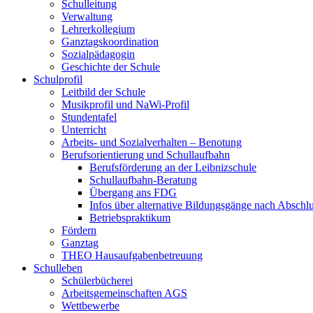
Schulleitung
Verwaltung
Lehrerkollegium
Ganztagskoordination
Sozialpädagogin
Geschichte der Schule
Schulprofil
Leitbild der Schule
Musikprofil und NaWi-Profil
Stundentafel
Unterricht
Arbeits- und Sozialverhalten – Benotung
Berufsorientierung und Schullaufbahn
Berufsförderung an der Leibnizschule
Schullaufbahn-Beratung
Übergang ans FDG
Infos über alternative Bildungsgänge nach Abschlu
Betriebspraktikum
Fördern
Ganztag
THEO Hausaufgabenbetreuung
Schulleben
Schülerbücherei
Arbeitsgemeinschaften AGS
Wettbewerbe