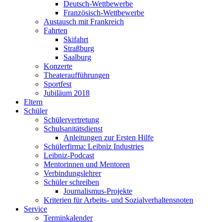
Deutsch-Wettbewerbe
Französisch-Wettbewerbe
Austausch mit Frankreich
Fahrten
Skifahrt
Straßburg
Saalburg
Konzerte
Theateraufführungen
Sportfest
Jubiläum 2018
Eltern
Schüler
Schülervertretung
Schulsanitätsdienst
Anleitungen zur Ersten Hilfe
Schülerfirma: Leibniz Industries
Leibniz-Podcast
Mentorinnen und Mentoren
Verbindungslehrer
Schüler schreiben
Journalismus-Projekte
Kriterien für Arbeits- und Sozialverhaltensnoten
Service
Terminkalender