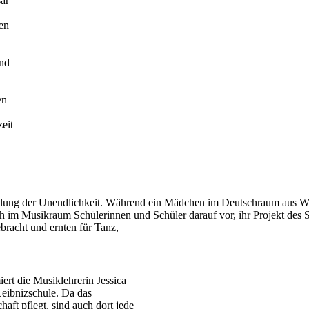
sar
en
und
en
eit
lung der Unendlichkeit. Während ein Mädchen im Deutschraum aus Wört
ich im Musikraum Schülerinnen und Schüler darauf vor, ihr Projekt des 
bracht und ernten für Tanz,
ert die Musiklehrerin Jessica
Leibnizschule. Da das
ft pflegt, sind auch dort jede