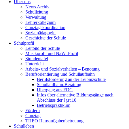
Über uns
News Archiv
Schulleitung
Verwaltung
Lehrerkollegium
Ganztagskoordination
Sozialpädagogin
Geschichte der Schule
Schulprofil
Leitbild der Schule
Musikprofil und NaWi-Profil
Stundentafel
Unterricht
Arbeits- und Sozialverhalten – Benotung
Berufsorientierung und Schullaufbahn
Berufsförderung an der Leibnizschule
Schullaufbahn-Beratung
Übergang ans FDG
Infos über alternative Bildungsgänge nach
Abschluss der Jgst.10
Betriebspraktikum
Fördern
Ganztag
THEO Hausaufgabenbetreuung
Schulleben