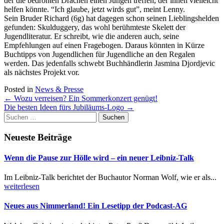
der die bedrohten Drachen einen Jungen treffen, der ihnen vielleicht
helfen könnte. “Ich glaube, jetzt wirds gut”, meint Lenny.
Sein Bruder Richard (6g) hat dagegen schon seinen Lieblingshelden
gefunden: Skulduggery, das wohl berühmteste Skelett der
Jugendliteratur. Er schreibt, wie die anderen auch, seine
Empfehlungen auf einen Fragebogen. Daraus könnten in Kürze
Buchtipps von Jugendlichen für Jugendliche an den Regalen
werden. Das jedenfalls schwebt Buchhändlerin Jasmina Djordjevic
als nächstes Projekt vor.
Posted in
News & Presse
Post
←
Wozu verreisen? Ein Sommerkonzert genügt!
Die besten Ideen fürs Jubiläums-Logo
→
navigation
Suchen
nach:
Neueste Beiträge
Wenn die Pause zur Hölle wird – ein neuer Leibniz-Talk
Im Leibniz-Talk berichtet der Buchautor Norman Wolf, wie er als...
weiterlesen
Neues aus Nimmerland! Ein Lesetipp der Podcast-AG