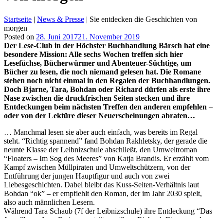
Startseite
|
News & Presse
|
Sie entdecken die Geschichten von
morgen
Posted on
28. Juni 2017
21. November 2019
Der Lese-Club in der Höchster Buchhandlung Bärsch hat eine
besondere Mission: Alle sechs Wochen treffen sich hier
Lesefüchse, Bücherwürmer und Abenteuer-Süchtige, um
Bücher zu lesen, die noch niemand gelesen hat. Die Romane
stehen noch nicht einmal in den Regalen der Buchhandlungen.
Doch Bjarne, Tara, Bohdan oder Richard dürfen als erste ihre
Nase zwischen die druckfrischen Seiten stecken und ihre
Entdeckungen beim nächsten Treffen den anderen empfehlen –
oder von der Lektüre dieser Neuerscheinungen abraten…
… Manchmal lesen sie aber auch einfach, was bereits im Regal
steht. “Richtig spannend” fand Bohdan Rakhletsky, der gerade die
neunte Klasse der Leibnizschule abschließt, den Umweltroman
“Floaters – Im Sog des Meeres” von Katja Brandis. Er erzählt vom
Kampf zwischen Müllpiraten und Umweltschützern, von der
Entführung der jungen Hauptfigur und auch von zwei
Liebesgeschichten. Dabei bleibt das Kuss-Seiten-Verhältnis laut
Bohdan “ok” – er empfiehlt den Roman, der im Jahr 2030 spielt,
also auch männlichen Lesern.
Während Tara Schaub (7f der Leibnizschule) ihre Entdeckung “Das