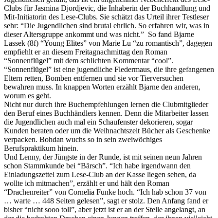
Clubs für Jasmina Djordjevic, die Inhaberin der Buchhandlung und
Mit-Initiatorin des Lese-Clubs. Sie schätzt das Urteil ihrer Testleser
sehr: “Die Jugendlichen sind brutal ehrlich. So erfahren wir, was in
dieser Altersgruppe ankommt und was nicht.” So fand Bjarne
Lassek (8f) “Young Elites” von Marie Lu “zu romantisch”, dagegen
empfiehlt er an diesem Freitagnachmittag den Roman
“Sonnenflügel” mit dem schlichten Kommentar “cool”.
“Sonnenflügel” ist eine jugendliche Fledermaus, die ihre gefangenen
Eltern retten, Bomben entfernen und sie vor Tierversuchen
bewahren muss. In knappen Worten erzählt Bjarne den anderen,
worum es geht.
Nicht nur durch ihre Buchempfehlungen lernen die Clubmitglieder
den Beruf eines Buchhändlers kennen. Denn die Mitarbeiter lassen
die Jugendlichen auch mal ein Schaufenster dekorieren, sogar
Kunden beraten oder um die Weihnachtszeit Bücher als Geschenke
verpacken. Bohdan wuchs so in sein zweiwöchiges
Berufspraktikum hinein.
Und Lenny, der Jüngste in der Runde, ist mit seinen neun Jahren
schon Stammkunde bei “Bärsch”. “Ich habe irgendwann den
Einladungszettel zum Lese-Club an der Kasse liegen sehen, da
wollte ich mitmachen”, erzählt er und hält den Roman
“Drachenreiter” von Cornelia Funke hoch. “Ich hab schon 37 von
… warte … 448 Seiten gelesen”, sagt er stolz. Den Anfang fand er
bisher “nicht sooo toll”, aber jetzt ist er an der Stelle angelangt, an