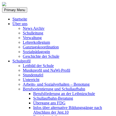
Skip
to
Primary Menu
content
Startseite
Über uns
News Archiv
Schulleitung
Verwaltung
Lehrerkollegium
Ganztagskoordination
Sozialpädagogin
Geschichte der Schule
Schulprofil
Leitbild der Schule
Musikprofil und NaWi-Profil
Stundentafel
Unterricht
Arbeits- und Sozialverhalten – Benotung
Berufsorientierung und Schullaufbahn
Berufsförderung an der Leibnizschule
Schullaufbahn-Beratung
Übergang ans FDG
Infos über alternative Bildungsgänge nach
Abschluss der Jgst.10