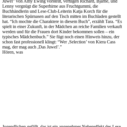
Juwel” von Amy Ewing vorstellt, vertilgen Richard, Bjarne, und
Lenny vergnügt die Superhirne aus Fruchtgummi, die
Buchhändlerin und Lese-Club-Leiterin Katja Korch für die
literarischen Spürnasen auf den Tisch mitten im Buchladen gestellt
hat. “Ich mochte die Charaktere in diesem Buch”, erzählt Tara. “Es
spielt in einer Zukunft, in der Mädchen an reiche Familien verkauft
werden und für die Frauen dort Kinder bekommen sollen – ein
typisches Mädchenbuch.” Sie fügt noch einen Hinweis hinzu, der
schon fast professionell klingt: “Wer ,Selection’ von Kiera Cass
mag, der mag auch ,Das Juwel’.”
Hören, was
Jugendlichen gefällt, das ist ein angenehmer Nebeneffekt des Lese-