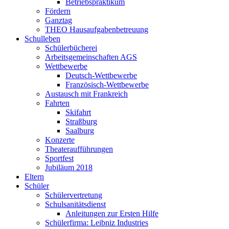
Betriebspraktikum
Fördern
Ganztag
THEO Hausaufgabenbetreuung
Schulleben
Schülerbücherei
Arbeitsgemeinschaften AGS
Wettbewerbe
Deutsch-Wettbewerbe
Französisch-Wettbewerbe
Austausch mit Frankreich
Fahrten
Skifahrt
Straßburg
Saalburg
Konzerte
Theateraufführungen
Sportfest
Jubiläum 2018
Eltern
Schüler
Schülervertretung
Schulsanitätsdienst
Anleitungen zur Ersten Hilfe
Schülerfirma: Leibniz Industries