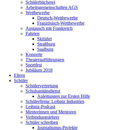
Schülerbücherei
Arbeitsgemeinschaften AGS
Wettbewerbe
Deutsch-Wettbewerbe
Französisch-Wettbewerbe
Austausch mit Frankreich
Fahrten
Skifahrt
Straßburg
Saalburg
Konzerte
Theateraufführungen
Sportfest
Jubiläum 2018
Eltern
Schüler
Schülervertretung
Schulsanitätsdienst
Anleitungen zur Ersten Hilfe
Schülerfirma: Leibniz Industries
Leibniz-Podcast
Mentorinnen und Mentoren
Verbindungslehrer
Schüler schreiben
Journalismus-Projekte