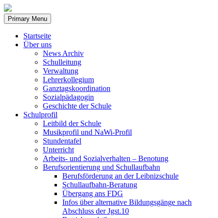
Skip
to
Primary Menu
content
Startseite
Über uns
News Archiv
Schulleitung
Verwaltung
Lehrerkollegium
Ganztagskoordination
Sozialpädagogin
Geschichte der Schule
Schulprofil
Leitbild der Schule
Musikprofil und NaWi-Profil
Stundentafel
Unterricht
Arbeits- und Sozialverhalten – Benotung
Berufsorientierung und Schullaufbahn
Berufsförderung an der Leibnizschule
Schullaufbahn-Beratung
Übergang ans FDG
Infos über alternative Bildungsgänge nach
Abschluss der Jgst.10