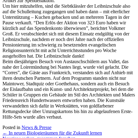
Artikel zur Spendenaktion.
Um hier mitzuhelfen, sind die Siebtklässler der Leibnizschule also
auf die Schulleitung zugegangen und haben dann – mit elterlicher
Unterstützung – Kuchen gebacken und an mehreren Tagen in der
Pause verkauft. “Den Erlös der Aktion von 323 Euro haben wir
kürzlich auf das Spendenkonto überwiesen”, berichtet Volkmer
Groß. Er verabschiedet sich mit diesem Einsatz endgültig von der
Leibnizschule, nachdem er noch drei Jahre nach der offiziellen
Pensionierung im schwierig zu besetzenden evangelischen
Religionsunterricht mit acht Unterrichtsstunden pro Woche
ausgeholfen hat. Die Leibnizschule dankt!
Beim diesjährigen Besuch von Austauschschülern aus Vallet, das
nahe der Loiremündung bei Nantes liegt, wurde viel gelacht. Die
“Corres”, die Gäste aus Frankreich, verstanden sich auf Anhieb mit
ihren deutschen Partnern. Auf dem Programm standen nicht nur
Maintower, Stadtquiz oder Goethehaus, sondern auch ein Besuch
der Eislaufbahn und ein Kunst- und Architekturprojekt, bei dem die
Schüler in Gruppen ein Gebäude im Stil des Architekten und Malers
Friedensreich Hundertwassers entworfen haben. Die Kunstsäle
verwandelten sich dafür in Werkstätten, von goldfarbener
Rettungsdecke über Umzugskartons bis hin zu abgelaufenen Erste-
Hilfe-Sets wurde alles verbaut.
Posted in
News & Presse
Post
←
In neuen Biologieräumen für die Zukunft lernen