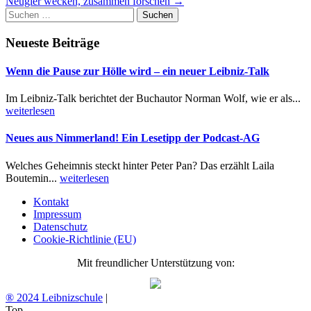
Neugier wecken, zusammen forschen
→
navigation
Suchen
nach:
Neueste Beiträge
Wenn die Pause zur Hölle wird – ein neuer Leibniz-Talk
Im Leibniz-Talk berichtet der Buchautor Norman Wolf, wie er als...
weiterlesen
Neues aus Nimmerland! Ein Lesetipp der Podcast-AG
Welches Geheimnis steckt hinter Peter Pan? Das erzählt Laila
Boutemin...
weiterlesen
Kontakt
Impressum
Datenschutz
Cookie-Richtlinie (EU)
Mit freundlicher Unterstützung von:
® 2024 Leibnizschule
|
Top