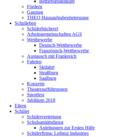
Betriebspraktikum
Fördern
Ganztag
THEO Hausaufgabenbetreuung
Schulleben
Schülerbücherei
Arbeitsgemeinschaften AGS
Wettbewerbe
Deutsch-Wettbewerbe
Französisch-Wettbewerbe
Austausch mit Frankreich
Fahrten
Skifahrt
Straßburg
Saalburg
Konzerte
Theateraufführungen
Sportfest
Jubiläum 2018
Eltern
Schüler
Schülervertretung
Schulsanitätsdienst
Anleitungen zur Ersten Hilfe
Schülerfirma: Leibniz Industries