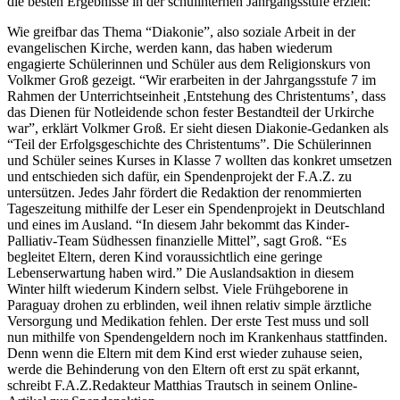
die besten Ergebnisse in der schulinternen Jahrgangsstufe erzielt:
Wie greifbar das Thema “Diakonie”, also soziale Arbeit in der
evangelischen Kirche, werden kann, das haben wiederum
engagierte Schülerinnen und Schüler aus dem Religionskurs von
Volkmer Groß gezeigt. “Wir erarbeiten in der Jahrgangsstufe 7 im
Rahmen der Unterrichtseinheit ,Entstehung des Christentums’, dass
das Dienen für Notleidende schon fester Bestandteil der Urkirche
war”, erklärt Volkmer Groß. Er sieht diesen Diakonie-Gedanken als
“Teil der Erfolgsgeschichte des Christentums”. Die Schülerinnen
und Schüler seines Kurses in Klasse 7 wollten das konkret umsetzen
und entschieden sich dafür, ein Spendenprojekt der F.A.Z. zu
untersützen. Jedes Jahr fördert die Redaktion der renommierten
Tageszeitung mithilfe der Leser ein Spendenprojekt in Deutschland
und eines im Ausland. “In diesem Jahr bekommt das Kinder-
Palliativ-Team Südhessen finanzielle Mittel”, sagt Groß. “Es
begleitet Eltern, deren Kind voraussichtlich eine geringe
Lebenserwartung haben wird.” Die Auslandsaktion in diesem
Winter hilft wiederum Kindern selbst. Viele Frühgeborene in
Paraguay drohen zu erblinden, weil ihnen relativ simple ärztliche
Versorgung und Medikation fehlen. Der erste Test muss und soll
nun mithilfe von Spendengeldern noch im Krankenhaus stattfinden.
Denn wenn die Eltern mit dem Kind erst wieder zuhause seien,
werde die Behinderung von den Eltern oft erst zu spät erkannt,
schreibt F.A.Z.Redakteur Matthias Trautsch in seinem Online-