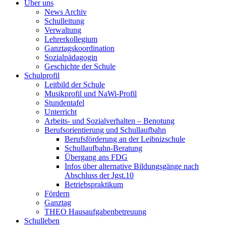
Über uns
News Archiv
Schulleitung
Verwaltung
Lehrerkollegium
Ganztagskoordination
Sozialpädagogin
Geschichte der Schule
Schulprofil
Leitbild der Schule
Musikprofil und NaWi-Profil
Stundentafel
Unterricht
Arbeits- und Sozialverhalten – Benotung
Berufsorientierung und Schullaufbahn
Berufsförderung an der Leibnizschule
Schullaufbahn-Beratung
Übergang ans FDG
Infos über alternative Bildungsgänge nach
Abschluss der Jgst.10
Betriebspraktikum
Fördern
Ganztag
THEO Hausaufgabenbetreuung
Schulleben