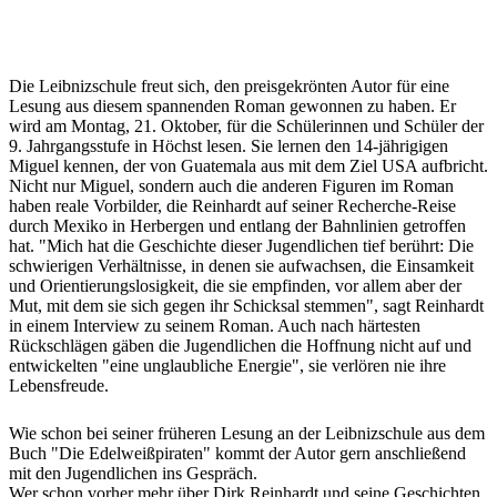
Die Leibnizschule freut sich, den preisgekrönten Autor für eine
Lesung aus diesem spannenden Roman gewonnen zu haben. Er
wird am Montag, 21. Oktober, für die Schülerinnen und Schüler der
9. Jahrgangsstufe in Höchst lesen. Sie lernen den 14-jährigigen
Miguel kennen, der von Guatemala aus mit dem Ziel USA aufbricht.
Nicht nur Miguel, sondern auch die anderen Figuren im Roman
haben reale Vorbilder, die Reinhardt auf seiner Recherche-Reise
durch Mexiko in Herbergen und entlang der Bahnlinien getroffen
hat. "Mich hat die Geschichte dieser Jugendlichen tief berührt: Die
schwierigen Verhältnisse, in denen sie aufwachsen, die Einsamkeit
und Orientierungslosigkeit, die sie empfinden, vor allem aber der
Mut, mit dem sie sich gegen ihr Schicksal stemmen", sagt Reinhardt
in einem Interview zu seinem Roman. Auch nach härtesten
Rückschlägen gäben die Jugendlichen die Hoffnung nicht auf und
entwickelten "eine unglaubliche Energie", sie verlören nie ihre
Lebensfreude.
Wie schon bei seiner früheren Lesung an der Leibnizschule aus dem
Buch "Die Edelweißpiraten" kommt der Autor gern anschließend
mit den Jugendlichen ins Gespräch.
Wer schon vorher mehr über Dirk Reinhardt und seine Geschichten