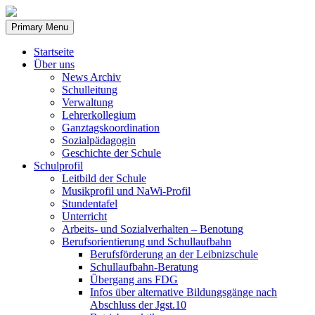
Skip
to
Primary Menu
content
Startseite
Über uns
News Archiv
Schulleitung
Verwaltung
Lehrerkollegium
Ganztagskoordination
Sozialpädagogin
Geschichte der Schule
Schulprofil
Leitbild der Schule
Musikprofil und NaWi-Profil
Stundentafel
Unterricht
Arbeits- und Sozialverhalten – Benotung
Berufsorientierung und Schullaufbahn
Berufsförderung an der Leibnizschule
Schullaufbahn-Beratung
Übergang ans FDG
Infos über alternative Bildungsgänge nach
Abschluss der Jgst.10