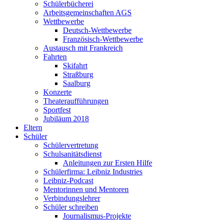
Schülerbücherei
Arbeitsgemeinschaften AGS
Wettbewerbe
Deutsch-Wettbewerbe
Französisch-Wettbewerbe
Austausch mit Frankreich
Fahrten
Skifahrt
Straßburg
Saalburg
Konzerte
Theateraufführungen
Sportfest
Jubiläum 2018
Eltern
Schüler
Schülervertretung
Schulsanitätsdienst
Anleitungen zur Ersten Hilfe
Schülerfirma: Leibniz Industries
Leibniz-Podcast
Mentorinnen und Mentoren
Verbindungslehrer
Schüler schreiben
Journalismus-Projekte