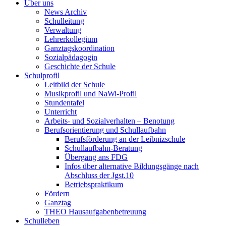
Über uns
News Archiv
Schulleitung
Verwaltung
Lehrerkollegium
Ganztagskoordination
Sozialpädagogin
Geschichte der Schule
Schulprofil
Leitbild der Schule
Musikprofil und NaWi-Profil
Stundentafel
Unterricht
Arbeits- und Sozialverhalten – Benotung
Berufsorientierung und Schullaufbahn
Berufsförderung an der Leibnizschule
Schullaufbahn-Beratung
Übergang ans FDG
Infos über alternative Bildungsgänge nach
Abschluss der Jgst.10
Betriebspraktikum
Fördern
Ganztag
THEO Hausaufgabenbetreuung
Schulleben