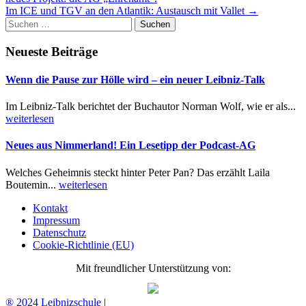
navigation
Im ICE und TGV an den Atlantik: Austausch mit Vallet
→
Suchen
nach:
Neueste Beiträge
Wenn die Pause zur Hölle wird – ein neuer Leibniz-Talk
Im Leibniz-Talk berichtet der Buchautor Norman Wolf, wie er als...
weiterlesen
Neues aus Nimmerland! Ein Lesetipp der Podcast-AG
Welches Geheimnis steckt hinter Peter Pan? Das erzählt Laila
Boutemin...
weiterlesen
Kontakt
Impressum
Datenschutz
Cookie-Richtlinie (EU)
Mit freundlicher Unterstützung von:
® 2024 Leibnizschule
|