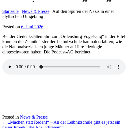
Startseite
|
News & Presse
|
Auf den Spuren der Nazis in einer
idyllischen Umgebung
Posted on
6. Juni 2026
Bei der Gedenkstättenfahrt zur „Ordensburg Vogelsang“ in der Eifel
konnten die Zehntklässler der Leibnizschule hautnah erfahren, wie
die Nationalsozialisten junge Männer auf ihre Ideologie
eingeschworen haben. Die Podcast-AG berichtet.
Posted in
News & Presse
Post
←
„Machen statt Reden!“ – An der Leibnizschule gibt es jetzt ein
neues Projekt: die AG „Ehrenamt“.