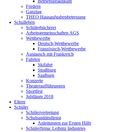
Betriebspraktikum
Fördern
Ganztag
THEO Hausaufgabenbetreuung
Schulleben
Schülerbücherei
Arbeitsgemeinschaften AGS
Wettbewerbe
Deutsch-Wettbewerbe
Französisch-Wettbewerbe
Austausch mit Frankreich
Fahrten
Skifahrt
Straßburg
Saalburg
Konzerte
Theateraufführungen
Sportfest
Jubiläum 2018
Eltern
Schüler
Schülervertretung
Schulsanitätsdienst
Anleitungen zur Ersten Hilfe
Schülerfirma: Leibniz Industries