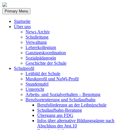
Skip
to
Primary Menu
content
Startseite
Über uns
News Archiv
Schulleitung
Verwaltung
Lehrerkollegium
Ganztagskoordination
Sozialpädagogin
Geschichte der Schule
Schulprofil
Leitbild der Schule
Musikprofil und NaWi-Profil
Stundentafel
Unterricht
Arbeits- und Sozialverhalten – Benotung
Berufsorientierung und Schullaufbahn
Berufsförderung an der Leibnizschule
Schullaufbahn-Beratung
Übergang ans FDG
Infos über alternative Bildungsgänge nach
Abschluss der Jgst.10