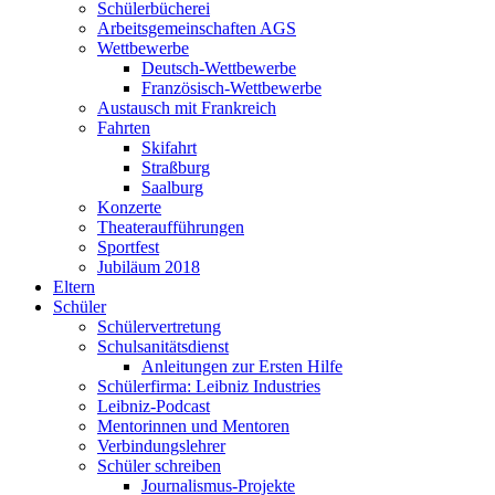
Schülerbücherei
Arbeitsgemeinschaften AGS
Wettbewerbe
Deutsch-Wettbewerbe
Französisch-Wettbewerbe
Austausch mit Frankreich
Fahrten
Skifahrt
Straßburg
Saalburg
Konzerte
Theateraufführungen
Sportfest
Jubiläum 2018
Eltern
Schüler
Schülervertretung
Schulsanitätsdienst
Anleitungen zur Ersten Hilfe
Schülerfirma: Leibniz Industries
Leibniz-Podcast
Mentorinnen und Mentoren
Verbindungslehrer
Schüler schreiben
Journalismus-Projekte