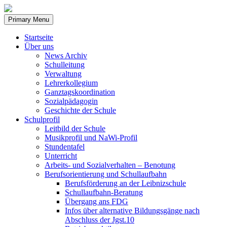
Skip
to
Primary Menu
content
Startseite
Über uns
News Archiv
Schulleitung
Verwaltung
Lehrerkollegium
Ganztagskoordination
Sozialpädagogin
Geschichte der Schule
Schulprofil
Leitbild der Schule
Musikprofil und NaWi-Profil
Stundentafel
Unterricht
Arbeits- und Sozialverhalten – Benotung
Berufsorientierung und Schullaufbahn
Berufsförderung an der Leibnizschule
Schullaufbahn-Beratung
Übergang ans FDG
Infos über alternative Bildungsgänge nach
Abschluss der Jgst.10