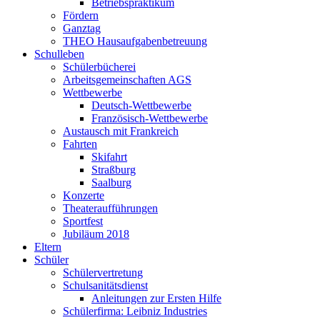
Betriebspraktikum
Fördern
Ganztag
THEO Hausaufgabenbetreuung
Schulleben
Schülerbücherei
Arbeitsgemeinschaften AGS
Wettbewerbe
Deutsch-Wettbewerbe
Französisch-Wettbewerbe
Austausch mit Frankreich
Fahrten
Skifahrt
Straßburg
Saalburg
Konzerte
Theateraufführungen
Sportfest
Jubiläum 2018
Eltern
Schüler
Schülervertretung
Schulsanitätsdienst
Anleitungen zur Ersten Hilfe
Schülerfirma: Leibniz Industries