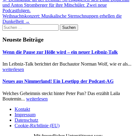
Post
und Anton Stromberger für ihre Mitschüler. Zwei neue
navigation
Podcastfolgen.
Weihnachtskonzert: Musikalische Sternschnuppen erhellen die
Dunkelheit
→
Suchen
nach:
Neueste Beiträge
Wenn die Pause zur Hölle wird – ein neuer Leibniz-Talk
Im Leibniz-Talk berichtet der Buchautor Norman Wolf, wie er als...
weiterlesen
Neues aus Nimmerland! Ein Lesetipp der Podcast-AG
Welches Geheimnis steckt hinter Peter Pan? Das erzählt Laila
Boutemin...
weiterlesen
Kontakt
Impressum
Datenschutz
Cookie-Richtlinie (EU)
Mit freundlicher Unterstützung von: