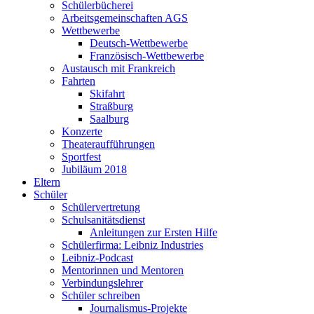
Schülerbücherei
Arbeitsgemeinschaften AGS
Wettbewerbe
Deutsch-Wettbewerbe
Französisch-Wettbewerbe
Austausch mit Frankreich
Fahrten
Skifahrt
Straßburg
Saalburg
Konzerte
Theateraufführungen
Sportfest
Jubiläum 2018
Eltern
Schüler
Schülervertretung
Schulsanitätsdienst
Anleitungen zur Ersten Hilfe
Schülerfirma: Leibniz Industries
Leibniz-Podcast
Mentorinnen und Mentoren
Verbindungslehrer
Schüler schreiben
Journalismus-Projekte