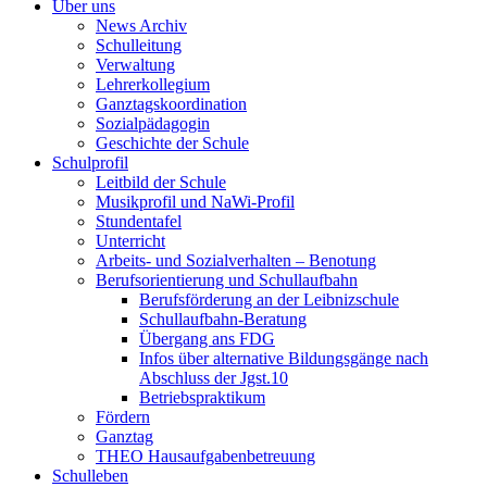
Über uns
News Archiv
Schulleitung
Verwaltung
Lehrerkollegium
Ganztagskoordination
Sozialpädagogin
Geschichte der Schule
Schulprofil
Leitbild der Schule
Musikprofil und NaWi-Profil
Stundentafel
Unterricht
Arbeits- und Sozialverhalten – Benotung
Berufsorientierung und Schullaufbahn
Berufsförderung an der Leibnizschule
Schullaufbahn-Beratung
Übergang ans FDG
Infos über alternative Bildungsgänge nach
Abschluss der Jgst.10
Betriebspraktikum
Fördern
Ganztag
THEO Hausaufgabenbetreuung
Schulleben