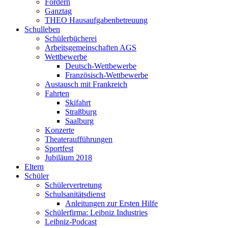
Fördern
Ganztag
THEO Hausaufgabenbetreuung
Schulleben
Schülerbücherei
Arbeitsgemeinschaften AGS
Wettbewerbe
Deutsch-Wettbewerbe
Französisch-Wettbewerbe
Austausch mit Frankreich
Fahrten
Skifahrt
Straßburg
Saalburg
Konzerte
Theateraufführungen
Sportfest
Jubiläum 2018
Eltern
Schüler
Schülervertretung
Schulsanitätsdienst
Anleitungen zur Ersten Hilfe
Schülerfirma: Leibniz Industries
Leibniz-Podcast