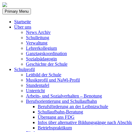
Skip
to
Primary Menu
content
Startseite
Über uns
News Archiv
Schulleitung
Verwaltung
Lehrerkollegium
Ganztagskoordination
Sozialpädagogin
Geschichte der Schule
Schulprofil
Leitbild der Schule
Musikprofil und NaWi-Profil
Stundentafel
Unterricht
Arbeits- und Sozialverhalten – Benotung
Berufsorientierung und Schullaufbahn
Berufsförderung an der Leibnizschule
Schullaufbahn-Beratung
Übergang ans FDG
Infos über alternative Bildungsgänge nach Abschlu
Betriebspraktikum