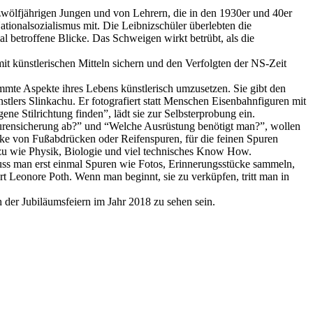
zwölfjährigen Jungen und von Lehrern, die in den 1930er und 40er
tionalsozialismus mit. Die Leibnizschüler überlebten die
 betroffene Blicke. Das Schweigen wirkt betrübt, als die
mit künstlerischen Mitteln sichern und den Verfolgten der NS-Zeit
mmte Aspekte ihres Lebens künstlerisch umzusetzen. Sie gibt den
lers Slinkachu. Er fotografiert statt Menschen Eisenbahnfiguren mit
ne Stilrichtung finden”, lädt sie zur Selbsterprobung ein.
 Spurensicherung ab?” und “Welche Ausrüstung benötigt man?”, wollen
ücke von Fußabdrücken oder Reifenspuren, für die feinen Spuren
azu wie Physik, Biologie und viel technisches Know How.
muss man erst einmal Spuren wie Fotos, Erinnerungsstücke sammeln,
t Leonore Poth. Wenn man beginnt, sie zu verküpfen, tritt man in
der Jubiläumsfeiern im Jahr 2018 zu sehen sein.