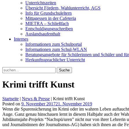
Unterrichtszeiten
Übersicht Fördern, Wahlunterrricht, AGS
Info für Grundschuleltern
Mittagessen in der Cafeteria
MIETRA – Schließfach
Entschuldigungsschreiben
Auslandsaufenthalt
Internes
Informationen zum Schulportal
Informationen zum Schul-WLAN
Beratungsangebote für Schülerinnen und Schüler und für
Herkunftssprachlicher Unterricht
Search
for:
Krimi trifft Kunst
Startseite
|
News & Presse
|
Krimi trifft Kunst
Posted on
9. November 2017
21. November 2019
Wenn die Spurensicherung im Krimi oder im wahren Leben auftaucht, 
Auge. Ganz genau hinschauen lernt in diesem Halbjahr auch der Wah
Jubiläumsjahr-Projekts “Nachspü/uren” nicht nur von ihrer Lehrerin 
und Journalistinnen der Journalismus-AG) haben sich ihnen an die F