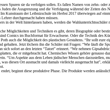
sen Spuren sie da verfolgen sollen. Es fallen Namen von zehn- oder 
als Juden die Ausgrenzung und die Verfolgung während der Zeiten des Na
. Im Kunstraum der Leibnizschule im Herbst 2017 überwiegen auf einmal
en Lehrer durchgemacht haben müssen.
ers in der Welt hinterlassen haben, werden die Wahlunterrichtsschüler 
lche Möglichkeiten und Techniken es gibt, deren Biographie oder besti
sind Comics im Buchformat für Erwachsene. Oder die Technik des Künst
th auch die Möglichkeit des plastischen Gestaltens. “Ihr sollt eure eige
und gehalten. Jetzt löchern ihn die Schüler mit Fragen: “Wie läuft die
an sich sofort an den letzten “Tatort” erinnert. “Wir nehmen Gipsabdr
platten, die er mitgebracht hat. Chemisches Wissen gehöre genauso d
hülerin. “Um Aspekte aus dem Leben jüdischer Menschen darzustellen, 
 was diesen Ort ausmacht und damals vielleicht ausgemacht hat”, erklär
st.
ndet, beginnt diese produktive Phase. Die Produkte werden anlässlich 