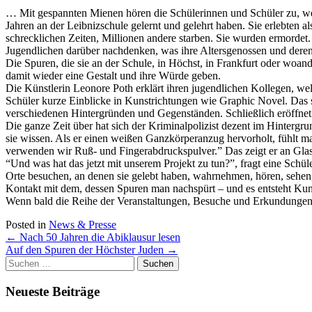
… Mit gespannten Mienen hören die Schülerinnen und Schüler zu, wes
Jahren an der Leibnizschule gelernt und gelehrt haben. Sie erlebten 
schrecklichen Zeiten, Millionen andere starben. Sie wurden ermordet
Jugendlichen darüber nachdenken, was ihre Altersgenossen und der
Die Spuren, die sie an der Schule, in Höchst, in Frankfurt oder woand
damit wieder eine Gestalt und ihre Würde geben.
Die Künstlerin Leonore Poth erklärt ihren jugendlichen Kollegen, we
Schüler kurze Einblicke in Kunstrichtungen wie Graphic Novel. Das 
verschiedenen Hintergründen und Gegenständen. Schließlich eröffnet Po
Die ganze Zeit über hat sich der Kriminalpolizist dezent im Hintergr
sie wissen. Als er einen weißen Ganzkörperanzug hervorholt, fühlt m
verwenden wir Ruß- und Fingerabdruckspulver.” Das zeigt er an Glas
“Und was hat das jetzt mit unserem Projekt zu tun?”, fragt eine Sc
Orte besuchen, an denen sie gelebt haben, wahrnehmen, hören, sehen,
Kontakt mit dem, dessen Spuren man nachspürt – und es entsteht Kun
Wenn bald die Reihe der Veranstaltungen, Besuche und Erkundungen e
Posted in
News & Presse
Post
←
Nach 50 Jahren die Abiklausur lesen
Auf den Spuren der Höchster Juden
→
navigation
Suchen
nach:
Neueste Beiträge