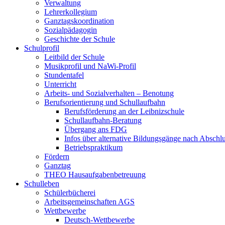
Verwaltung
Lehrerkollegium
Ganztagskoordination
Sozialpädagogin
Geschichte der Schule
Schulprofil
Leitbild der Schule
Musikprofil und NaWi-Profil
Stundentafel
Unterricht
Arbeits- und Sozialverhalten – Benotung
Berufsorientierung und Schullaufbahn
Berufsförderung an der Leibnizschule
Schullaufbahn-Beratung
Übergang ans FDG
Infos über alternative Bildungsgänge nach Abschlu
Betriebspraktikum
Fördern
Ganztag
THEO Hausaufgabenbetreuung
Schulleben
Schülerbücherei
Arbeitsgemeinschaften AGS
Wettbewerbe
Deutsch-Wettbewerbe