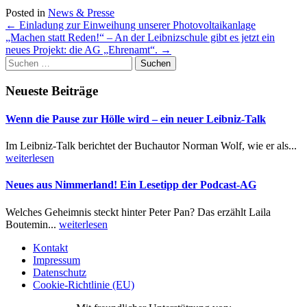
Posted in
News & Presse
Post
←
Einladung zur Einweihung unserer Photovoltaikanlage
„Machen statt Reden!“ – An der Leibnizschule gibt es jetzt ein
navigation
neues Projekt: die AG „Ehrenamt“.
→
Suchen
nach:
Neueste Beiträge
Wenn die Pause zur Hölle wird – ein neuer Leibniz-Talk
Im Leibniz-Talk berichtet der Buchautor Norman Wolf, wie er als...
weiterlesen
Neues aus Nimmerland! Ein Lesetipp der Podcast-AG
Welches Geheimnis steckt hinter Peter Pan? Das erzählt Laila
Boutemin...
weiterlesen
Kontakt
Impressum
Datenschutz
Cookie-Richtlinie (EU)