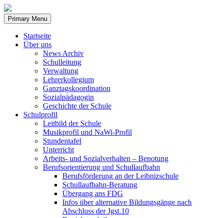
Skip
to
Primary Menu
content
Startseite
Über uns
News Archiv
Schulleitung
Verwaltung
Lehrerkollegium
Ganztagskoordination
Sozialpädagogin
Geschichte der Schule
Schulprofil
Leitbild der Schule
Musikprofil und NaWi-Profil
Stundentafel
Unterricht
Arbeits- und Sozialverhalten – Benotung
Berufsorientierung und Schullaufbahn
Berufsförderung an der Leibnizschule
Schullaufbahn-Beratung
Übergang ans FDG
Infos über alternative Bildungsgänge nach
Abschluss der Jgst.10