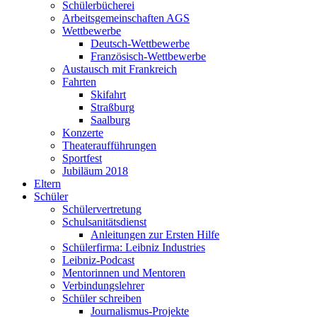
Schülerbücherei
Arbeitsgemeinschaften AGS
Wettbewerbe
Deutsch-Wettbewerbe
Französisch-Wettbewerbe
Austausch mit Frankreich
Fahrten
Skifahrt
Straßburg
Saalburg
Konzerte
Theateraufführungen
Sportfest
Jubiläum 2018
Eltern
Schüler
Schülervertretung
Schulsanitätsdienst
Anleitungen zur Ersten Hilfe
Schülerfirma: Leibniz Industries
Leibniz-Podcast
Mentorinnen und Mentoren
Verbindungslehrer
Schüler schreiben
Journalismus-Projekte