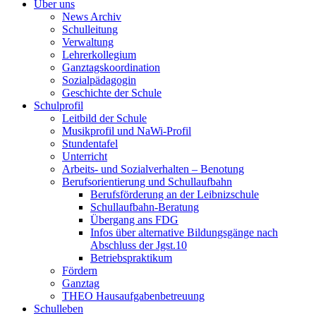
Über uns
News Archiv
Schulleitung
Verwaltung
Lehrerkollegium
Ganztagskoordination
Sozialpädagogin
Geschichte der Schule
Schulprofil
Leitbild der Schule
Musikprofil und NaWi-Profil
Stundentafel
Unterricht
Arbeits- und Sozialverhalten – Benotung
Berufsorientierung und Schullaufbahn
Berufsförderung an der Leibnizschule
Schullaufbahn-Beratung
Übergang ans FDG
Infos über alternative Bildungsgänge nach
Abschluss der Jgst.10
Betriebspraktikum
Fördern
Ganztag
THEO Hausaufgabenbetreuung
Schulleben