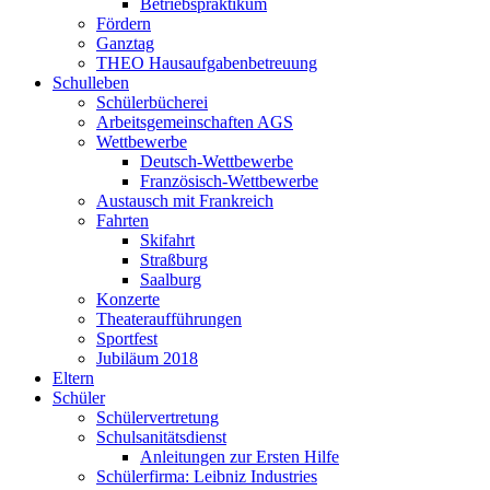
Betriebspraktikum
Fördern
Ganztag
THEO Hausaufgabenbetreuung
Schulleben
Schülerbücherei
Arbeitsgemeinschaften AGS
Wettbewerbe
Deutsch-Wettbewerbe
Französisch-Wettbewerbe
Austausch mit Frankreich
Fahrten
Skifahrt
Straßburg
Saalburg
Konzerte
Theateraufführungen
Sportfest
Jubiläum 2018
Eltern
Schüler
Schülervertretung
Schulsanitätsdienst
Anleitungen zur Ersten Hilfe
Schülerfirma: Leibniz Industries