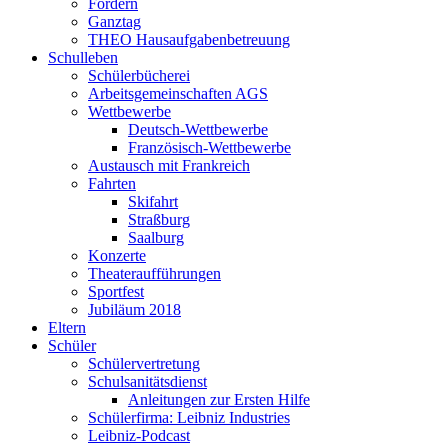
Fördern
Ganztag
THEO Hausaufgabenbetreuung
Schulleben
Schülerbücherei
Arbeitsgemeinschaften AGS
Wettbewerbe
Deutsch-Wettbewerbe
Französisch-Wettbewerbe
Austausch mit Frankreich
Fahrten
Skifahrt
Straßburg
Saalburg
Konzerte
Theateraufführungen
Sportfest
Jubiläum 2018
Eltern
Schüler
Schülervertretung
Schulsanitätsdienst
Anleitungen zur Ersten Hilfe
Schülerfirma: Leibniz Industries
Leibniz-Podcast