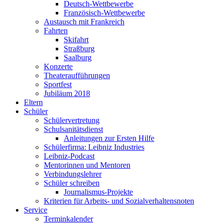
Deutsch-Wettbewerbe
Französisch-Wettbewerbe
Austausch mit Frankreich
Fahrten
Skifahrt
Straßburg
Saalburg
Konzerte
Theateraufführungen
Sportfest
Jubiläum 2018
Eltern
Schüler
Schülervertretung
Schulsanitätsdienst
Anleitungen zur Ersten Hilfe
Schülerfirma: Leibniz Industries
Leibniz-Podcast
Mentorinnen und Mentoren
Verbindungslehrer
Schüler schreiben
Journalismus-Projekte
Kriterien für Arbeits- und Sozialverhaltensnoten
Service
Terminkalender