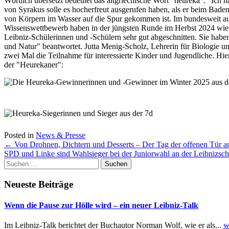
Wörtlich übersetzt bedeutet das altgriechische Wort "heureka": "Ich 
von Syrakus solle es hocherfreut ausgerufen haben, als er beim Bad
von Körpern im Wasser auf die Spur gekommen ist. Im bundesweit a
Wissenswettbewerb haben in der jüngsten Runde im Herbst 2024 wie
Leibniz-Schülerinnen und -Schülern sehr gut abgeschnitten. Sie h
und Natur" beantwortet. Jutta Menig-Scholz, Lehrerin für Biologie un
zwei Mal die Teilnahme für interessierte Kinder und Jugendliche. Hier
der "Heurekaner":
Posted in
News & Presse
Post
←
Von Drohnen, Dichtern und Desserts – Der Tag der offenen Tür a
SPD und Linke sind Wahlsieger bei der Juniorwahl an der Leibnizsc
navigation
Suchen
nach:
Neueste Beiträge
Wenn die Pause zur Hölle wird – ein neuer Leibniz-Talk
Im Leibniz-Talk berichtet der Buchautor Norman Wolf, wie er als...
w