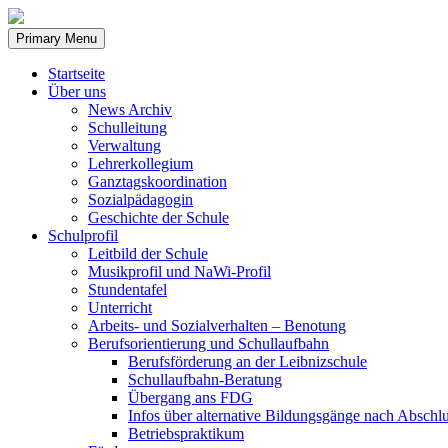
Skip
to
Primary Menu
content
Startseite
Über uns
News Archiv
Schulleitung
Verwaltung
Lehrerkollegium
Ganztagskoordination
Sozialpädagogin
Geschichte der Schule
Schulprofil
Leitbild der Schule
Musikprofil und NaWi-Profil
Stundentafel
Unterricht
Arbeits- und Sozialverhalten – Benotung
Berufsorientierung und Schullaufbahn
Berufsförderung an der Leibnizschule
Schullaufbahn-Beratung
Übergang ans FDG
Infos über alternative Bildungsgänge nach Abschlu
Betriebspraktikum