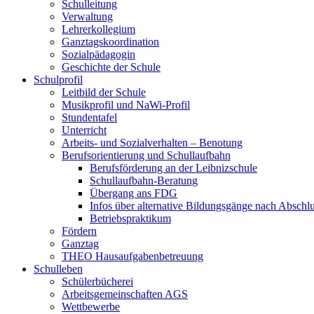
Schulleitung
Verwaltung
Lehrerkollegium
Ganztagskoordination
Sozialpädagogin
Geschichte der Schule
Schulprofil
Leitbild der Schule
Musikprofil und NaWi-Profil
Stundentafel
Unterricht
Arbeits- und Sozialverhalten – Benotung
Berufsorientierung und Schullaufbahn
Berufsförderung an der Leibnizschule
Schullaufbahn-Beratung
Übergang ans FDG
Infos über alternative Bildungsgänge nach Abschlu
Betriebspraktikum
Fördern
Ganztag
THEO Hausaufgabenbetreuung
Schulleben
Schülerbücherei
Arbeitsgemeinschaften AGS
Wettbewerbe