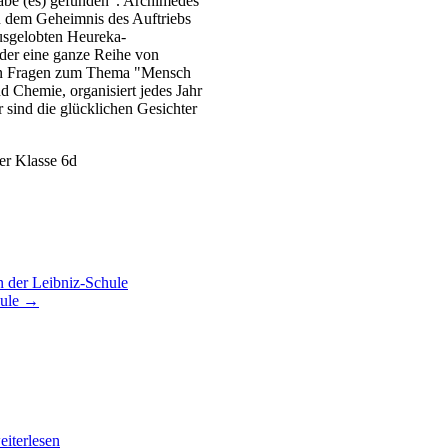
habe (es) gefunden". Archimedes
en dem Geheimnis des Auftriebs
usgelobten Heureka-
der eine ganze Reihe von
aben Fragen zum Thema "Mensch
d Chemie, organisiert jedes Jahr
 sind die glücklichen Gesichter
n der Leibniz-Schule
hule
→
eiterlesen