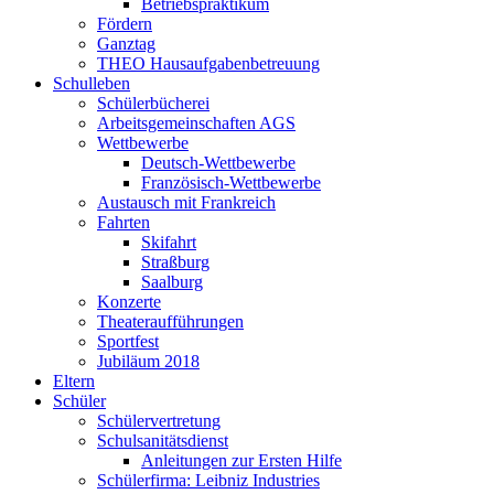
Betriebspraktikum
Fördern
Ganztag
THEO Hausaufgabenbetreuung
Schulleben
Schülerbücherei
Arbeitsgemeinschaften AGS
Wettbewerbe
Deutsch-Wettbewerbe
Französisch-Wettbewerbe
Austausch mit Frankreich
Fahrten
Skifahrt
Straßburg
Saalburg
Konzerte
Theateraufführungen
Sportfest
Jubiläum 2018
Eltern
Schüler
Schülervertretung
Schulsanitätsdienst
Anleitungen zur Ersten Hilfe
Schülerfirma: Leibniz Industries