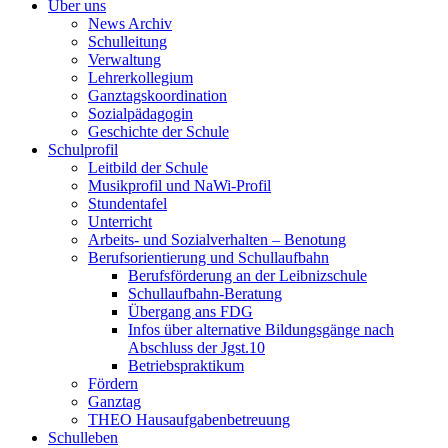
Über uns
News Archiv
Schulleitung
Verwaltung
Lehrerkollegium
Ganztagskoordination
Sozialpädagogin
Geschichte der Schule
Schulprofil
Leitbild der Schule
Musikprofil und NaWi-Profil
Stundentafel
Unterricht
Arbeits- und Sozialverhalten – Benotung
Berufsorientierung und Schullaufbahn
Berufsförderung an der Leibnizschule
Schullaufbahn-Beratung
Übergang ans FDG
Infos über alternative Bildungsgänge nach
Abschluss der Jgst.10
Betriebspraktikum
Fördern
Ganztag
THEO Hausaufgabenbetreuung
Schulleben