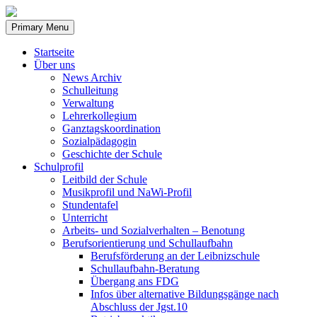
Skip
to
Primary Menu
content
Startseite
Über uns
News Archiv
Schulleitung
Verwaltung
Lehrerkollegium
Ganztagskoordination
Sozialpädagogin
Geschichte der Schule
Schulprofil
Leitbild der Schule
Musikprofil und NaWi-Profil
Stundentafel
Unterricht
Arbeits- und Sozialverhalten – Benotung
Berufsorientierung und Schullaufbahn
Berufsförderung an der Leibnizschule
Schullaufbahn-Beratung
Übergang ans FDG
Infos über alternative Bildungsgänge nach
Abschluss der Jgst.10