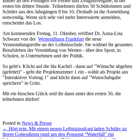
Immer an den Freitagen vor Ferien und Zeugnisvergabe, in der
ersten bis dritten Stunde. Teilnehmen dürfen 50 Schülerinnen und
Schüler aus den Jahrgängen 8 bis 10. Deshalb ist die Anmeldung
notwendig. Wenn sich sehr viel mehr Interessierte anmelden,
entscheidet das Los.
Am kommenden Freitag, 11. Oktober, eröffnet Dr. Anna-Lisa
Schwarz von der
Wertestiftung Frankfurt
die neue
Veranstaltungsreihe an der Leibnizschule. Sie widmet ihr gesamtes
Berufsleben der Vermittlung von Werten - über den Sport, in
Schulen, in Unternehmen und der Politik.
So geht's: Klickt auf die lila Kachel - dann auf "Wünsche abgeben
(gefettet)" - gebt die Projektnummer 1 ein - wählt als Projekt aus
"Interaktiver Vortrag 1" und klickt dann auf "Wunschabgabe
speichern" in Grün.
Mit ein bisschen Glück seid ihr dann unter den ersten 50, die
teilnehmen dürfen!
Posted in
News & Presse
Post
←
Hört rein: Mit einem neuen Leibnizpodcast laden Schüler zu
ihrem Gottesdienst rund um den Popsong “Waterfall” ein
navigation