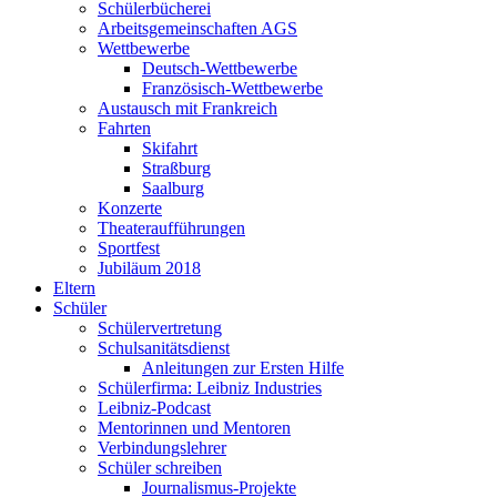
Schülerbücherei
Arbeitsgemeinschaften AGS
Wettbewerbe
Deutsch-Wettbewerbe
Französisch-Wettbewerbe
Austausch mit Frankreich
Fahrten
Skifahrt
Straßburg
Saalburg
Konzerte
Theateraufführungen
Sportfest
Jubiläum 2018
Eltern
Schüler
Schülervertretung
Schulsanitätsdienst
Anleitungen zur Ersten Hilfe
Schülerfirma: Leibniz Industries
Leibniz-Podcast
Mentorinnen und Mentoren
Verbindungslehrer
Schüler schreiben
Journalismus-Projekte